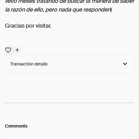
llevo meses tratando de buscar la manera de saber
la razón de ello, pero nada que responden
)
Gracias por visitar.
4
Transaction details
Arweave:
wO6gUFYrwXeOUM8...zdtl64x6YhNhqAQ
View
Comments