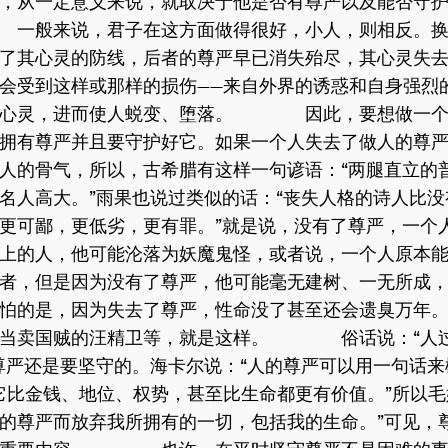
，从一定意义来说，就取决于他是否有尊严以及能否守
般来说，君子在这方面做得很好，小人，则相反。换
了其心灵的防线，后者的尊严早已消失殆尽，其心灵失
会受到这样或那样的损伤——来自外界的诱惑和自身强烈
坏心灵，进而使人蜕变、堕落。 因此，要想做一个
拥有尊严并且要守护好它。如果一个人失去了做人的尊
人的骨气，所以，古希腊有这样一句谚语：“两腿直立的
名人高大。”雨果也说过类似的话：“丧失人格的诗人比
更可鄙，更低劣，更有罪。”就是说，没有了尊严，一个
上的人，他可能沦落为妖魔鬼怪，或者说，一个人原本
者，但是因为没有了尊严，他可能毫无建树、一无所成
怕的是，因为失去了尊严，性命没了甚至还会遗臭万年
甘当卖国贼的汪精卫等，就是这样。 俗话说：“人
尊严还是要坚守的。海卡尔说：“人的尊严可以用一句话
它比金钱、地位、权势，甚至比生命都更有价值。”所以毛
的尊严而放弃我所拥有的一切，包括我的生命。”可见，