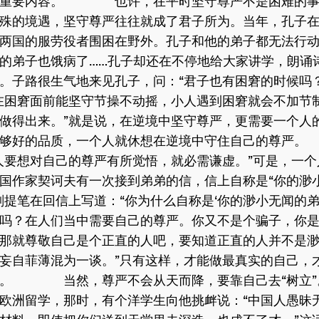
的重要内容。 也许，在平时坚守尊严不是困难的事
殊的境遇，坚守尊严往往就成了君子所为。当年，孔子
两国的服劳役者围困在野外。孔子和他的弟子都无法行
的弟子也饿病了……孔子却还在不停地给大家讲学，朗诵
。子路很生气地来见孔子，问：“君子也有困窘的时候吗？
在困窘面前能坚守节操不动摇，小人遇到困窘就会不加节
做得出来。”就是说，在逆境中坚守尊严，更需要一个人
足够好的品质，一个人就休想在逆境中守住自己的尊
人要想对自己的尊严有所觉悟，就必需谦虚。”可是，一
国作家契诃夫有一次接到弟弟的信，信上自称是“你的渺
刻提笔在回信上写道：“你为什么自称是‘你的渺小无闻的弟
吗？在人们当中需要自己的尊严。你又不是个骗子，你
那就尊敬自己是个正直的人吧，要知道正直的人并不是
妄自菲薄混为一谈。”只有这样，才能做最真实的自己，
严。 当然，尊严不会从天而降，要靠自己去“树立”
欧洲留学，那时，有个洋学生向他挑衅说：“中国人愚昧