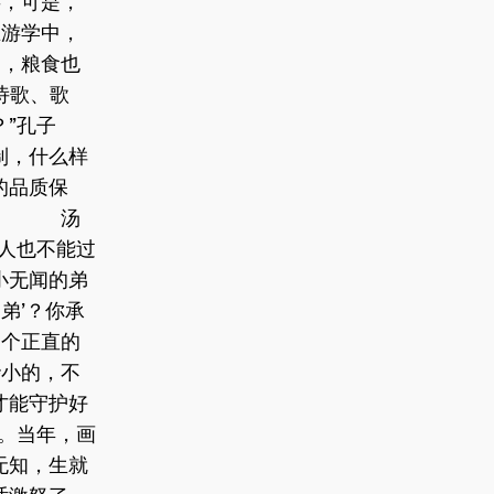
，可是，
在游学中，
动，粮食也
诗歌、歌
”孔子
制，什么样
的品质保
严。 汤
个人也不能过
小无闻的弟
弟’？你承
是个正直的
渺小的，不
才能守护好
。当年，画
无知，生就