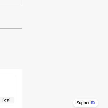
View
Post
Support