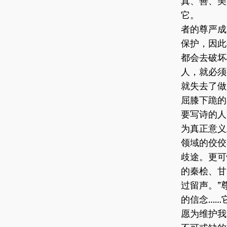
真、善、美
它。 一
者的尊严成
保护，因此
都会去破
人，就必须
就失去了做
屈膝下跪的
要写诗的人
为真正意义
领域的佼佼
歧途。更可
的秦桧、
过留声。”
的信念……
愿为维护我