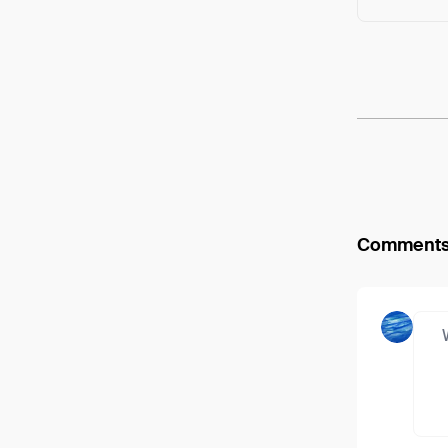
Arweav
Comment