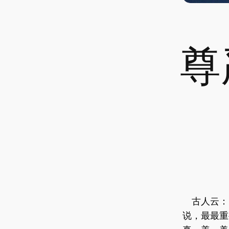
尊
古人云：“
说，最最重