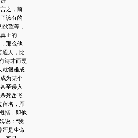
护好
言之，前
去了该有的
的欲望等，
真正的
严，那么他
普通人，比
没有诗才而硬
人就很难成
能成为某个
，甚至误入
。杀死岳飞
过留名，雁
来概括：即他
姆说：“我
尊严是生命