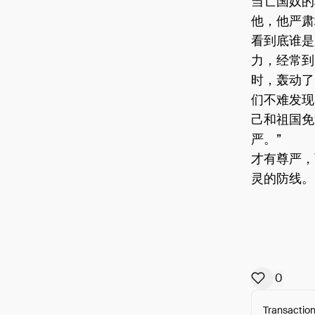
当亡国奴的
他，他严肃
看到底谁是
力，经常到
时，轰动了
们不难发现
己和祖国免
严。” 
才有尊严，
灵的防线。
0
Transaction