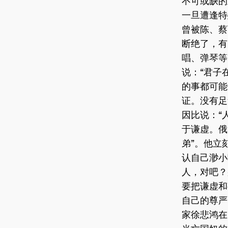
不可或缺
一旦遭逢特
曾被陈、蔡
断绝了，有
唱、弹琴等
说：“君子
的事都可能
证。没有
因比说：“
于谦虚。俄
弟”。他立
认自己渺小
人，对吧？
要把谦虚和
自己的尊
家徐悲鸿在