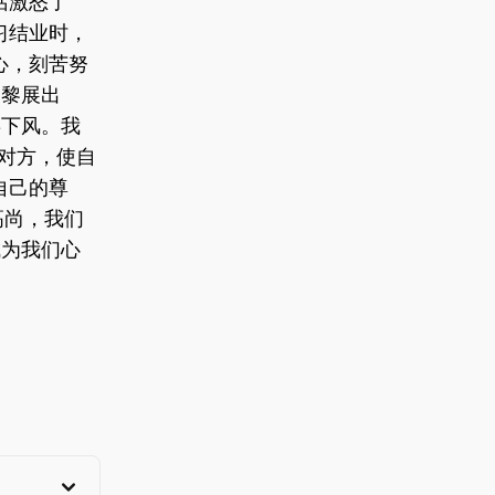
话激怒了
习结业时，
心，刻苦努
巴黎展出
拜下风。我
倒对方，使自
自己的尊
高尚，我们
成为我们心