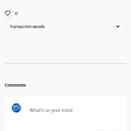
0
Transaction details
Arweave:
AcVCinvNXICGIxK...QNzPf3tE0BZKw-I
View
Comments