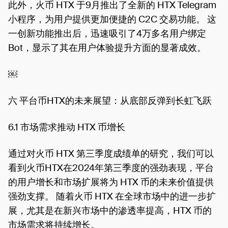
此外，火币 HTX 于9月推出了全新的 HTX Telegram
小程序，为用户提供更加便捷的 C2C 交易功能。 这
一创新功能推出后，迅速吸引了4万多名用户绑定
Bot，显示了其在用户体验提升方面的显著成效。
￼
六 平台币HTX的未来展望：从底部反弹到长虹飞跃
6.1 市场需求推动 HTX 币增长
通过对火币 HTX 第三季度成绩单的研究，我们可以
看到火币HTX在2024年第三季度的强劲表现，平台
的用户增长和市场扩展将为 HTX 币的未来价值提供
强劲支撑。 随着火币 HTX 在全球市场中的进一步扩
展，尤其是在新兴市场中的渗透率提高，HTX 币的
市场需求将持续增长。