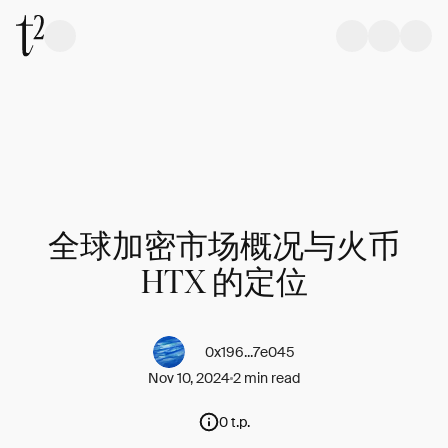
全球加密市场概况与火币
HTX 的定位
0x196...7e045
Nov 10, 2024
2 min read
0 t.p.