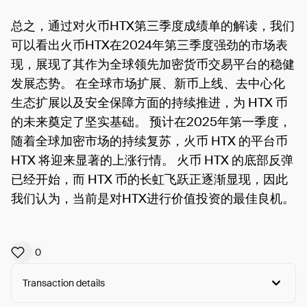
总之，通过对火币HTX第三季度成绩单的解读，我们
可以看出火币HTX在2024年第三季度强劲的市场表
现，展现了其作为全球领先加密货币交易平台的稳健
发展态势。 在全球市场扩展、新币上线、去中心化
生态扩展以及安全保障方面的持续推进，为 HTX 币
的未来奠定了坚实基础。 预计在2025年第一季度，
随着全球加密市场的持续复苏，火币 HTX 的平台币
HTX 将迎来显著的上涨行情。 火币 HTX 的底部反弹
已经开始，而 HTX 币的长虹飞跃正逐渐显现，因此
我们认为，当前是对HTX进行价值投资的最佳良机。
0
Transaction details