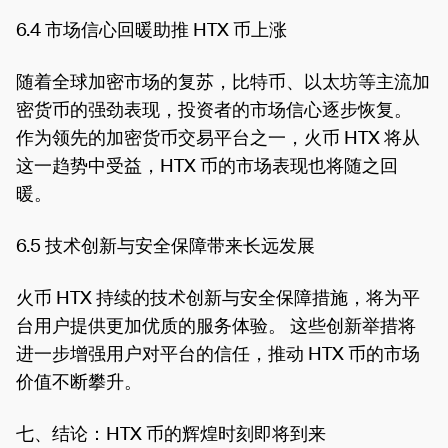
6.4 市场信心回暖助推 HTX 币上涨
随着全球加密市场的复苏，比特币、以太坊等主流加
密货币的强劲表现，投资者的市场信心逐步恢复。
作为领先的加密货币交易平台之一，火币 HTX 将从
这一趋势中受益，HTX 币的市场表现也将随之回
暖。
6.5 技术创新与安全保障带来长远发展
火币 HTX 持续的技术创新与安全保障措施，将为平
台用户提供更加优质的服务体验。 这些创新举措将
进一步增强用户对平台的信任，推动 HTX 币的市场
价值不断攀升。
七、结论：HTX 币的辉煌时刻即将到来