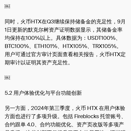
￼
同时，火币HTX在Q3继续保持储备金的充足性，9月
1日更新的默克尔树资产证明数据显示，其储备金率
均保持在100%以上。具体数据为：USDT100%、
BTC100%、ETH101%、HTX105%、TRX105%。
用户可通过官方审计页面查看相关报告，火币HTX定
期审计以证明其资产充足性。
￼
5.2 用户体验优化与平台功能创新
另一方面，2024年第三季度，火币 HTX 在用户体验
方面也进行了多项升级。包括 Fireblocks 托管账号、
合约跟单 4.0、合约功能优化、资产页改版等多项产