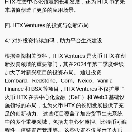
HTX 在去中心化领域的长期发展，还为 HTX 币的未
来增值创造了更多的应用场景。
四. HTX Ventures 的投资与创新布局
4.1 对外投资持续加码，助力平台生态建设
根据查阅相关资料，HTX Ventures 是火币 HTX 在创
新投资领域的重要部门，其在2024年第三季度继续
加大了对新兴项目的投资布局。 通过投资
Lombard、Redstone、Corn、Nexio、Vanilla
Finance 和 BSX 等项目，HTX Ventures 不仅扩展了
火币 HTX 在去中心化金融（DeFi）和 Web3 基础设
施领域的布局，也为火币 HTX 的长期发展提供了充
足的创新动力。 这些项目覆盖了加密货币生态系统
中的多个重要领域，包括去中心化质押、比特币可编
程性、跨链资产管理等。 这些投资不仅展示了火币