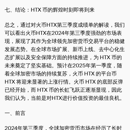
七、结论：HTX 币的辉煌时刻即将到来
总之，通过对火币HTX第三季度成绩单的解读，我们
可以看出火币HTX在2024年第三季度强劲的市场表
现，展现了其作为全球领先加密货币交易平台的稳健
发展态势。在全球市场扩展、新币上线、去中心化生
态扩展以及安全保障方面的持续推进，为 HTX 币的
未来奠定了坚实基础。预计在2025年第一季度，随
着全球加密市场的持续复苏，火币 HTX 的平台币
HTX 将迎来显著的上涨行情。火币 HTX 的底部反弹
已经开始，而 HTX 币的长虹飞跃正逐渐显现，因此
我们认为，当前是对HTX进行价值投资的最佳良机。
一、前言
2024年第三季度，全球加密货币市场在经历了长时