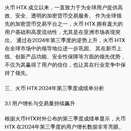
火币 HTX 成立以来，一直致力于为全球用户提供高
效、安全、透明的加密货币交易服务。 作为全球领
先的加密货币交易平台之一，火币 HTX 拥有庞大的
用户基础和高度流动性，尤其是在亚洲市场表现突
出。 通过在2024年第三季度的逆势上升，火币 HTX
在全球市场中的领导地位进一步巩固。 其在新币上
线、创新产品功能、安全性保障等方面的领先优势，
不仅为其赢得了用户的信任，也让其在行业竞争中保
持了领先。
三、火币 HTX 2024年第三季度成绩单分析
3.1 用户增长与交易量持续飙升
根据火币HTX对外公布的第三季度成绩单显示，火币
HTX 在2024年第三季度的用户增长数据非常亮眼。