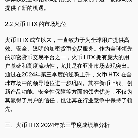
提供了新的机遇。
2.2 火币 HTX 的市场地位
火币 HTX 成立以来，一直致力于为全球用户提供高
效、安全、透明的加密货币交易服务。作为全球领先
的加密货币交易平台之一，火币 HTX 拥有庞大的用
户基础和高度流动性，尤其是在亚洲市场表现突出。
通过在2024年第三季度的逆势上升，火币 HTX 在全
球市场中的领导地位进一步巩固。其在新币上线、创
新产品功能、安全性保障等方面的领先优势，不仅为
其赢得了用户的信任，也让其在行业竞争中保持了领
先。
三、火币 HTX 2024年第三季度成绩单分析