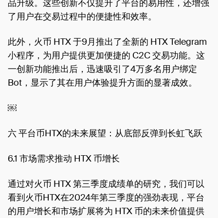
品升级。这些创新不仅提升了平台的易用性，还增强
了用户在交易过程中的便捷性和效率。
此外，火币 HTX 于9月推出了全新的 HTX Telegram
小程序，为用户提供更加便捷的 C2C 交易功能。这
一创新功能推出后，迅速吸引了4万多名用户绑定
Bot，显示了其在用户体验提升方面的显著成效。
￼
六 平台币HTX的未来展望：从底部反弹到长虹飞跃
6.1 市场需求推动 HTX 币增长
通过对火币 HTX 第三季度成绩单的研究，我们可以
看到火币HTX在2024年第三季度的强劲表现，平台
的用户增长和市场扩展将为 HTX 币的未来价值提供