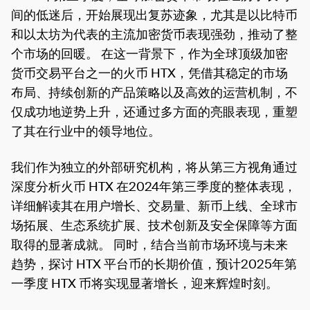
间的低迷后，开始展现出复苏迹象，尤其是以比特币
和以太坊为代表的主流加密货币表现强劲，推动了整
个市场的回暖。 在这一背景下，作为全球顶级加密
货币交易平台之一的火币 HTX，凭借其稳定的市场
布局、持续创新的产品策略以及高效的运营机制，不
仅成功地逆势上升，还通过多方面的亮眼表现，重塑
了其在行业中的领导地位。
我们作为独立的外部研究机构，将从第三方视角通过
深度分析火币 HTX 在2024年第三季度的整体表现，
详细解读其在用户增长、交易量、新币上线、全球市
场拓展、生态系统扩展、技术创新及安全保障等方面
取得的显著成就。 同时，结合当前市场环境与未来
趋势，探讨 HTX 平台币的长期价值，预计2025年第
一季度 HTX 币将实现显著增长，迎来辉煌时刻。