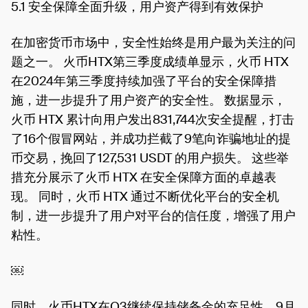
5.1 安全保障全面升级，用户资产得到有效保护
在加密货币市场中，安全性始终是用户最为关注的问
题之一。 火币HTX第三季度成绩单显示，火币 HTX
在2024年第三季度持续加强了平台的安全保障措
施，进一步提升了用户资产的安全性。 数据显示，
火币 HTX 累计向用户发出831,744次安全提醒，打击
了16个假冒网站，并成功拦截了9笔向诈骗地址的提
币交易，挽回了127,531 USDT 的用户损失。 这些举
措充分展示了火币 HTX 在安全保障方面的卓越表
现。 同时，火币 HTX 通过不断优化平台的安全机
制，进一步提升了用户对平台的信任度，增强了用户
粘性。
￼
同时，火币HTX在Q3继续保持储备金的充足性，9月