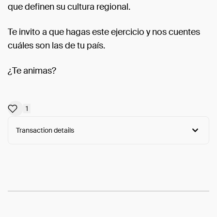
que definen su cultura regional.
Te invito a que hagas este ejercicio y nos cuentes
cuáles son las de tu país.
¿Te animas?
1
Transaction details
Arweave:
X3NKxbEzxf82KM0...P8ocySYVp83ZVLY
View