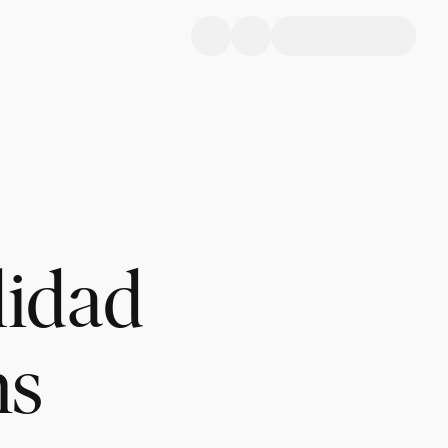
lidad
ns