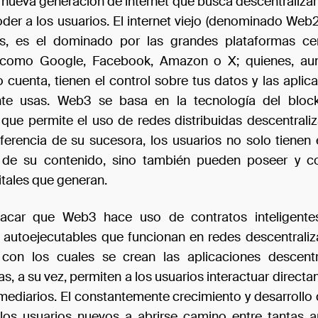
nueva generación de internet que busca descentralizar 
der a los usuarios. El internet viejo (denominado Web2)
s, es el dominado por las grandes plataformas cent
como Google, Facebook, Amazon o X; quienes, au
 cuenta, tienen el control sobre tus datos y las aplic
e usas. Web3 se basa en la tecnología del block
 que permite el uso de redes distribuidas descentraliz
ferencia de su sucesora, los usuarios no solo tienen e
 de su contenido, sino también pueden poseer y con
itales que generan.
acar que Web3 hace uso de contratos inteligente
autoejecutables que funcionan en redes descentral
 con los cuales se crean las aplicaciones descentr
s, a su vez, permiten a los usuarios interactuar direct
ermediarios. El constantemente crecimiento y desarrollo
 los usuarios nuevos a abrirse camino entre tantas a