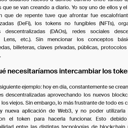
as que se van creando a diario. Yo soy uno de ellos y e
n que de repente tuve que afrontar fue escalofriant
izadas (DeFi), los tokens no fungibles (NFTs), org
 descentralizadas (DAOs), redes sociales descen
, Lens, etc.). Sin mencionar los conceptos bá
das, billeteras, claves privadas, públicas, protocolos
.
ué necesitaríamos intercambiar los tok
siguiente ejemplo: hoy en día, constantemente se crean
es descentralizadas aprovechando los nuevos blockc
 los viejos. Sin embargo, lo más frustrante de todo es 
 y nueva aplicación de Web3, y no poder utilizarl
on el token para hacerla funcionar. Esto debid
bilidad entre las distintas tecnologías de blockchain