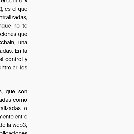
el control y
, es el que
ralizadas,
nque no te
aciones que
chain, una
adas. En la
l control y
trolar los
s, que son
izadas como
alizadas o
amente entre
 de la web3,
plicaciones