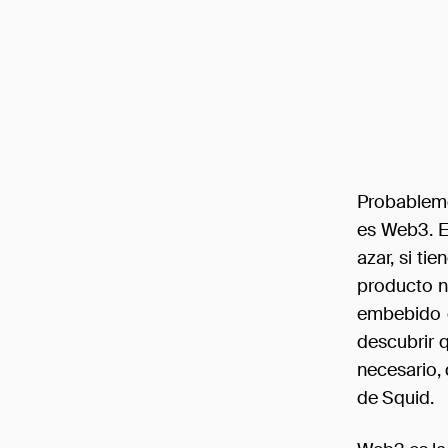
Probableme
es Web3. Es
azar, si t
producto n
embebido e
descubrir 
necesario,
de Squid.