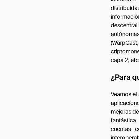
distribuid
informació
descentral
autónomas
(WarpCast
criptomone
capa 2, etc
¿Para q
Veamos el 
aplicacion
mejoras de
fantástica
cuentas c
interopera