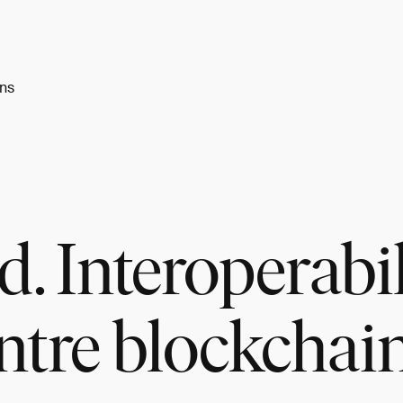
ins
d. Interoperabi
ntre blockchai