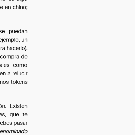
e en chino;
se puedan
ejemplo, un
a hacerlo).
a compra de
tales como
en a relucir
unos tokens
n. Existen
es, que te
debes pasar
enominado