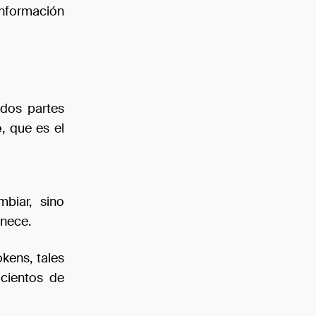
información
 dos partes
e
, que es el
biar, sino
enece.
kens, tales
cientos de