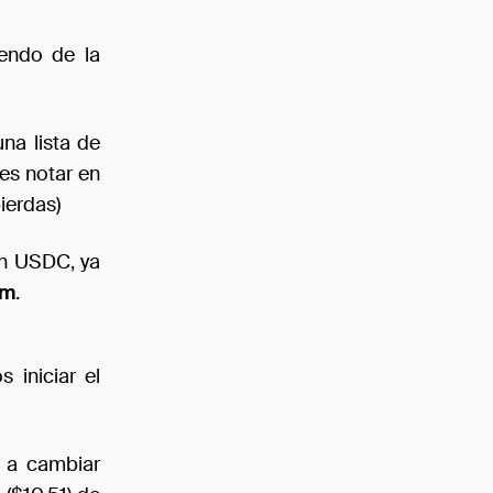
iendo de la
una lista de
es notar en
pierdas)
en USDC, ya
sm
.
 iniciar el
 a cambiar