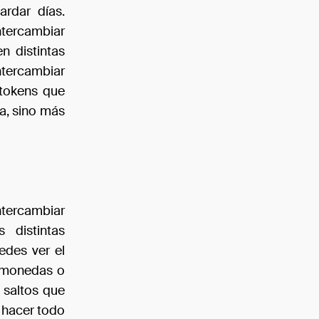
ardar días.
tercambiar
n distintas
ntercambiar
 tokens que
a, sino más
ntercambiar
s distintas
edes ver el
tomonedas o
 saltos que
s hacer todo