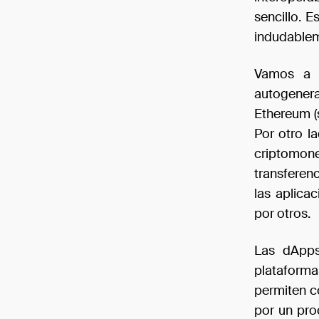
sencillo. 
indudablem
Vamos a 
autogenera
Ethereum (
Por otro l
criptomon
transferenc
las aplica
por otros.
Las dApps
plataform
permiten c
por un proc