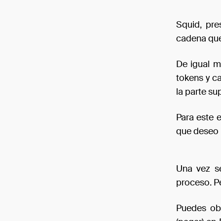
Squid, pre
cadena que
De igual ma
tokens y c
la parte su
Para este 
que deseo 
Una vez se
proceso. P
Puedes ob