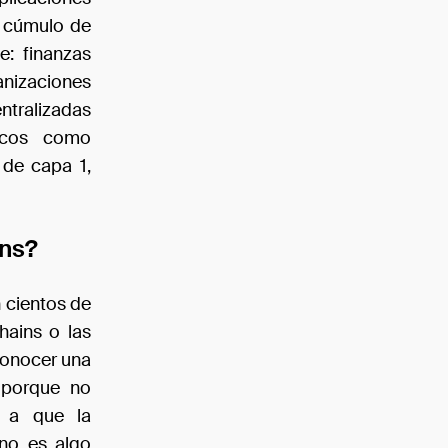
l cúmulo de
e: finanzas
anizaciones
tralizadas
sicos como
 de capa 1,
ens?
 cientos de
hains o las
conocer una
a porque no
o a que la
 no es algo