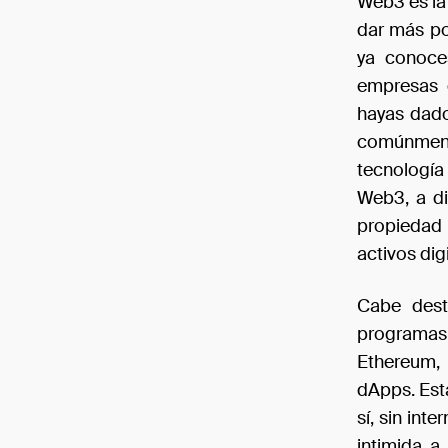
Web3 es la 
dar más po
ya conoce
empresas 
hayas dado
comúnment
tecnología
Web3, a di
propiedad
activos dig
Cabe dest
programas 
Ethereum,
dApps. Esta
sí, sin int
intimida a