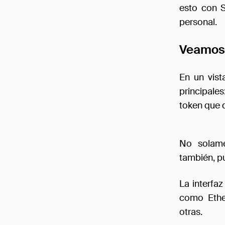
esto con S
personal.
Veamos 
En un vist
principale
token que d
No solame
también, p
La interfa
como Ethe
otras.