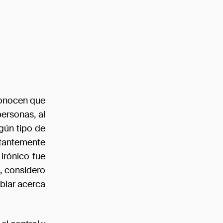
conocen que
personas, al
gún tipo de
stantemente
irónico fue
, considero
blar acerca