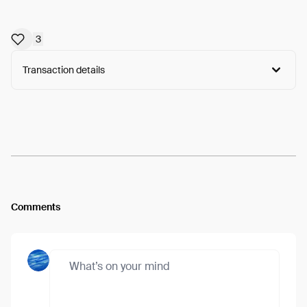
3
Transaction details
Arweave:
atEysbfGlx2DsIa...hI28v8r2iEOxUAA
View
Comments