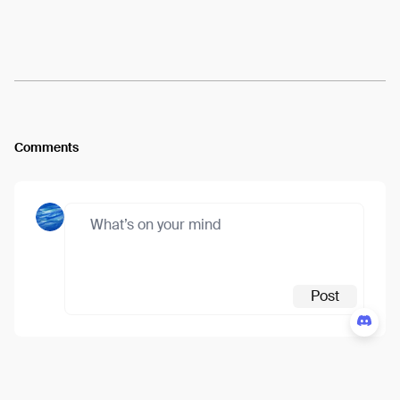
Arweave:
wc7fWtULs2Bjpg2...F3GZx2xm9ot1wRI
View
Comments
Post