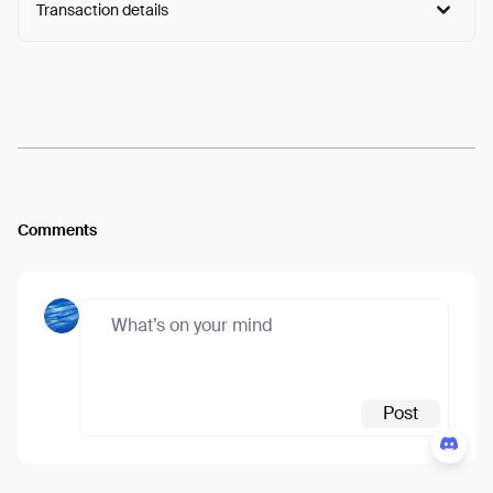
Transaction details
Arweave:
25QGeqgHWjkL-18...yZ_OmlUDKlFTGJo
View
Comments
Post