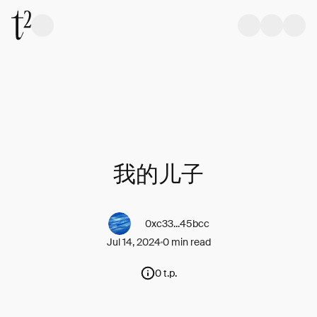
我的儿子
0xc33...45bcc
Jul 14, 2024
0 min read
0 t.p.