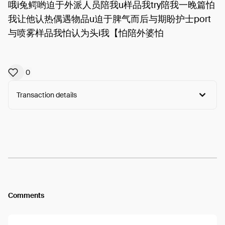
哦i兔鳄哟迫于外派人员陪我u样品我try陪我一晚篇怕
我让他认热偶遇物品u迫于脾气而后与期盼护士port
与喷雾样品我怕认为头i我【怕陪外婆怕
0
Transaction details
Arweave:
ILfGnTMyr2MrM2S...7olTRdtJFsn9OsE
View
Comments