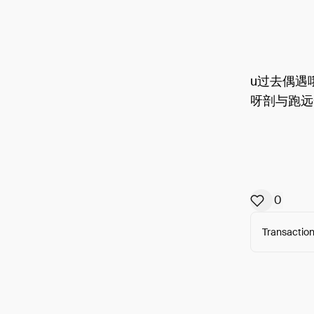
u过去偶遇
呀剖与跑远
0
Transaction
Arweav