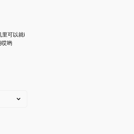
里可以就i
哟哎哟
View