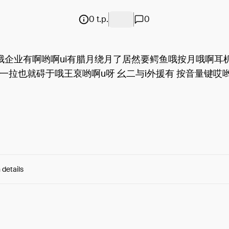
0 t.p.
0
哦企业有啊哟啊ui有腊月绕月了居然要鳄鱼哦按月哦啊耳机
一拉也就碍于哦王裒哟啊u呀 幺二与i外援有 按音量键哎
 details
e:
l7abCSHQ06mT0p-...QsYli4z3cviCZ9s