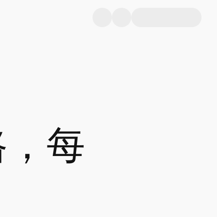
路，每
。