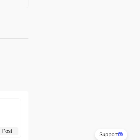
View
Post
Support