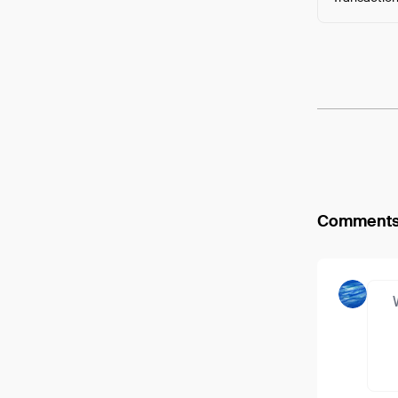
Arweav
Comment