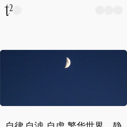
自律,自滤 ,自虑, 繁华世界，静