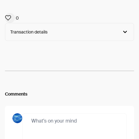
0
Transaction details
Arweave:
vrpfnMW99n00OZz...WCUODBccbTx5BjU
View
Comments