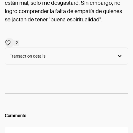
están mal, solo me desgastaré. Sin embargo, no
logro comprender la falta de empatía de quienes
se jactan de tener "buena espiritualidad".
2
Transaction details
Arweave:
iATXisynzmqwhnI...xoIfYGf8cCmWjGg
View
Comments