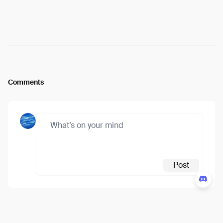
Arweave:
WGT5lRxatAx8fDq...lJFUdlpx7xTENyU
View
Comments
Post