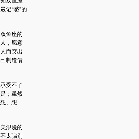
而知双鱼座
最记“愁”的
是双鱼座的
助人，愿意
别人而突出
自己制造借
会承受不了
为是；虽然
理想、想
唯美浪漫的
，不太骗别