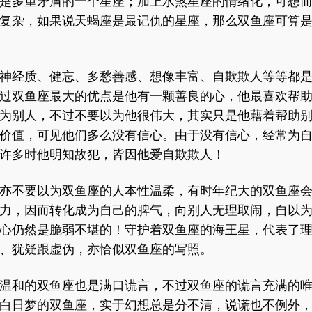
是多重矛盾的一个星座；加上水煞星座的情绪化，可想
复杂，如果说天蝎座是最记仇的星座，那么双鱼座可算是
神经质、健忘、多愁善感、想像丰富、自欺欺人等等都
过双鱼座最大的优点是他有一颗善良的心，他最喜欢帮
为别人，不过不要以为他很伟大，其实只是他藉着帮助
价值，可见他们多么没有信心。由于没有信心，经常为
许多时他明知故犯，皆因他爱自欺欺人！
亦不要以为双鱼座的人本性温柔，有时年纪大的双鱼座
力，因而转化成为自己的脾气，向别人无理取闹，自以
心仍然是脆弱不堪的！守护着双鱼座的海王星，代表了
、犹疑跟虚伪，亦恰似双鱼座的写照。
温和的双鱼座也是满口谎言，不过双鱼座的谎言充满的
白日梦的双鱼座，实于幻想总是分不清，说谎也不例外