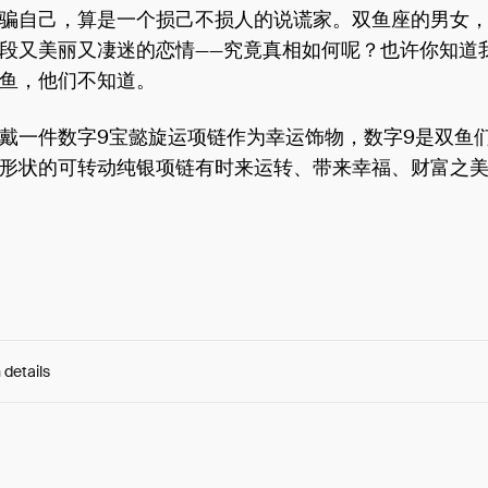
骗自己，算是一个损己不损人的说谎家。双鱼座的男女
段又美丽又凄迷的恋情——究竟真相如何呢？也许你知道
鱼，他们不知道。
戴一件数字9宝懿旋运项链作为幸运饰物，数字9是双鱼
形状的可转动纯银项链有时来运转、带来幸福、财富之
 details
e:
Nh8P_-v-20byBy4...jjzOA5Fr-T01ukI