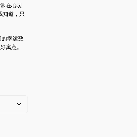
，常在心灵
我知道，只
们的幸运数
美好寓意。
View