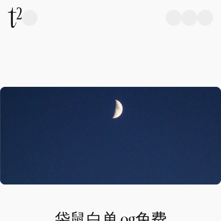
袋鼠白单 og免费