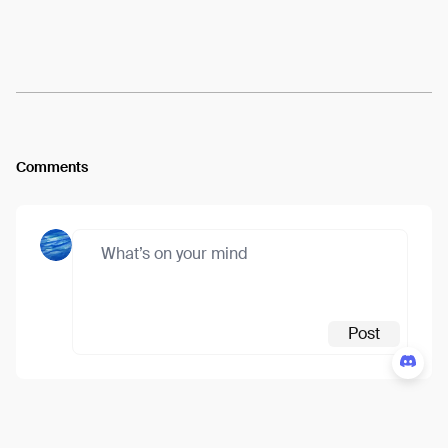
Arweave:
WwX6PxRAyzaETXJ...CKfPkITI3coJeMg
View
Comments
Post