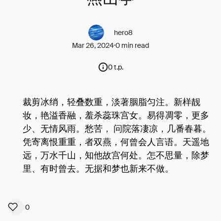
hero8
Mar 26, 2024
0 min read
0 t.p.
裁剪冰绡，轻叠数重，淡著胭脂匀注。新样靓
妆，艳溢香融，羞杀蕊珠宫女。易得凋零，更多
少、无情风雨。愁苦， 问院落凄凉，几番春暮。
凭寄离恨重重，者双燕，何曾会人言语。天遥地
远，万水千山，知他故宫何处。怎不思量，除梦
里、有时曾去。无据和梦也新来不做。
0